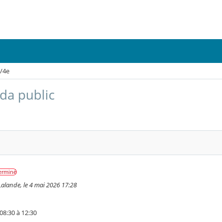
e/4e
da public
erminé
alande, le 4 mai 2026 17:28
 08:30 à 12:30