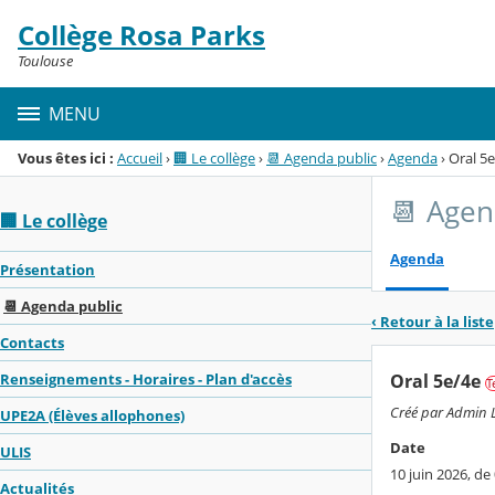
Panneau de gestion des cookies
Collège Rosa Parks
Menu de la rubrique
Contenu
Toulouse
MENU
Vous êtes ici :
Accueil
›
🏢 Le collège
›
📆 Agenda public
›
Agenda
›
Oral 5
📆 Agen
🏢 Le collège
Agenda
Présentation
📆 Agenda public
‹ Retour à la liste
Contacts
Oral 5e/4e
Renseignements - Horaires - Plan d'accès
T
Créé par Admin L
UPE2A (Élèves allophones)
Date
ULIS
10 juin 2026, de
Actualités