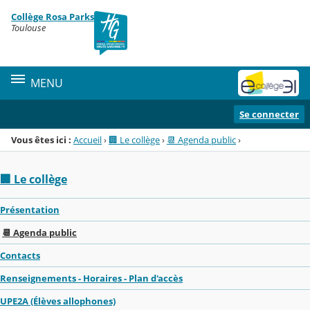
Panneau de gestion des cookies
Collège Rosa Parks
Menu de la rubrique
Contenu
Toulouse
MENU
Se connecter
Vous êtes ici :
Accueil
›
🏢 Le collège
›
📆 Agenda public
›
🏢 Le collège
Présentation
📆 Agenda public
Contacts
Renseignements - Horaires - Plan d'accès
UPE2A (Élèves allophones)