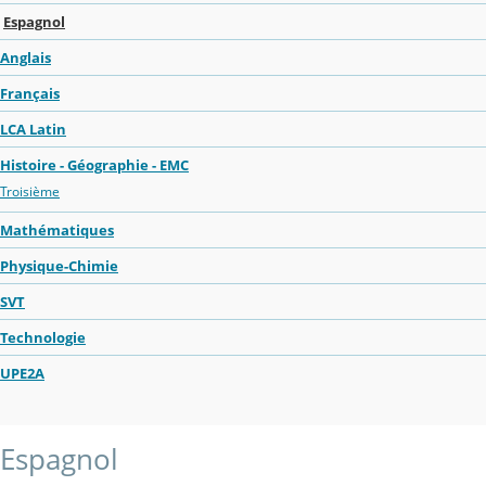
Espagnol
Anglais
Français
LCA Latin
Histoire - Géographie - EMC
Troisième
Mathématiques
Physique-Chimie
SVT
Technologie
UPE2A
Espagnol