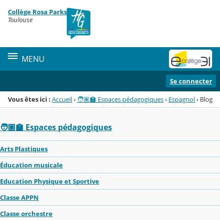
Panneau de gestion des cookies
Collège Rosa Parks
Menu de la rubrique
Contenu
Toulouse
MENU
Se connecter
Vous êtes ici :
Accueil
›
🧑🏽‍🏫 Espaces pédagogiques
›
Espagnol
›
Blog
🧑🏽‍🏫 Espaces pédagogiques
Arts Plastiques
Éducation musicale
Education Physique et Sportive
Classe APPN
Classe orchestre