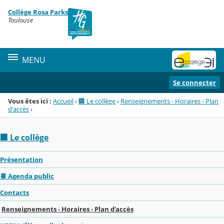
Panneau de gestion des cookies
Collège Rosa Parks
Menu de la rubrique
Contenu
Toulouse
MENU
Se connecter
Vous êtes ici :
Accueil
›
🏢 Le collège
›
Renseignements - Horaires - Plan
d'accès
›
🏢 Le collège
Présentation
📆 Agenda public
Contacts
Renseignements - Horaires - Plan d'accès