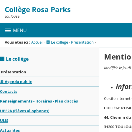
Panneau de gestion des cookies
Collège Rosa Parks
Menu de la rubrique
Contenu
Toulouse
MENU
Vous êtes ici :
Accueil
›
🏢 Le collège
›
Présentation
›
Mentio
🏢 Le collège
Modifiée le jeud
Présentation
📆 Agenda public
Info
Contacts
Ce site internet
Renseignements - Horaires - Plan d'accès
COLLÈGE ROSA
UPE2A (Élèves allophones)
44, Chemin du
ULIS
31200 TOULOU
Actualités