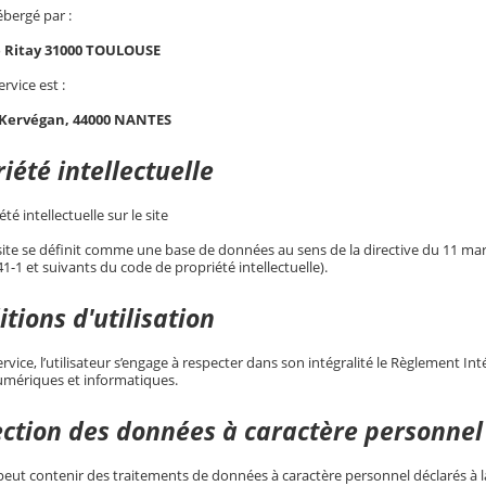
ébergé par :
e Ritay 31000 TOULOUSE
ervice est :
 Kervégan, 44000 NANTES
iété intellectuelle
té intellectuelle sur le site
 site se définit comme une base de données au sens de la directive du 11 mars 
341-1 et suivants du code de propriété intellectuelle).
tions d'utilisation
service, l’utilisateur s’engage à respecter dans son intégralité le Règlement I
mériques et informatiques.
ection des données à caractère personnel
eut contenir des traitements de données à caractère personnel déclarés à la 