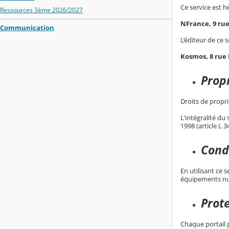
Ce service est h
Ressources 3ème 2026/2027
NFrance, 9 ru
Communication
L’éditeur de ce s
Kosmos, 8 rue
Propr
Droits de proprié
L'intégralité du
1998 (article L 
Condi
En utilisant ce 
équipements nu
Prot
Chaque portail p