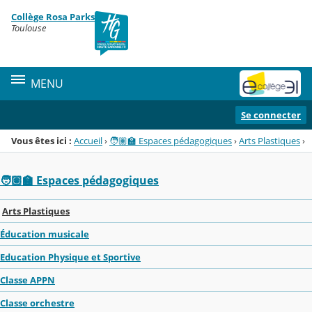
Panneau de gestion des cookies
Collège Rosa Parks
Menu de la rubrique
Contenu
Toulouse
MENU
Se connecter
Vous êtes ici :
Accueil
›
🧑🏽‍🏫 Espaces pédagogiques
›
Arts Plastiques
›
🧑🏽‍🏫 Espaces pédagogiques
Arts Plastiques
Éducation musicale
Education Physique et Sportive
Classe APPN
Classe orchestre