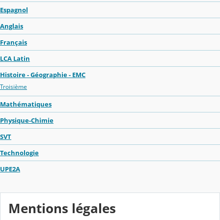
Espagnol
Anglais
Français
LCA Latin
Histoire - Géographie - EMC
Troisième
Mathématiques
Physique-Chimie
SVT
Technologie
UPE2A
Mentions légales