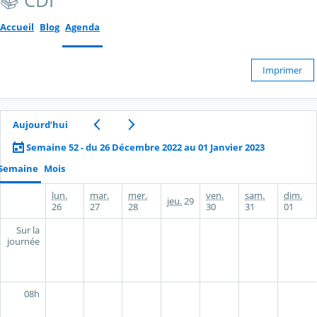
📚 CDI
Accueil
Blog
Agenda
Imprimer
Aujourd’hui
Semaine 52 - du 26 Décembre 2022 au 01 Janvier 2023
Semaine
Mois
lun.
mar.
mer.
ven.
sam.
dim.
jeu.
29
26
27
28
30
31
01
Sur la
journée
08h