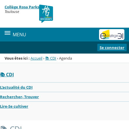
Panneau de gestion des cookies
Collège Rosa Parks
Menu de la rubrique
Contenu
Toulouse
MENU
Se connecter
Vous êtes ici :
Accueil
›
📚 CDI
›
Agenda
📚 CDI
L'actualité du CDI
Rechercher- Trouver
Lire-Se cultiver