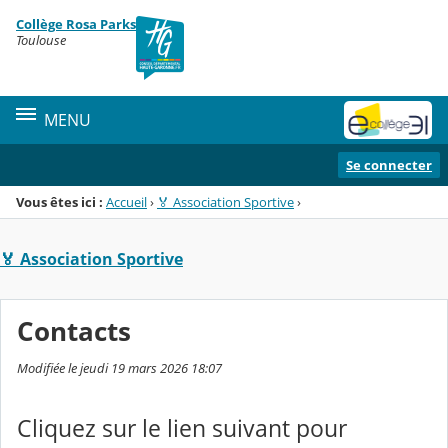
Panneau de gestion des cookies
Collège Rosa Parks
Menu de la rubrique
Contenu
Toulouse
MENU
Se connecter
Vous êtes ici :
Accueil
›
🏅 Association Sportive
›
🏅 Association Sportive
Contacts
Modifiée le jeudi 19 mars 2026 18:07
Cliquez sur le lien suivant pour